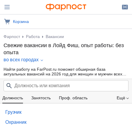
Корзина
Фарпост
Работа
Вакансии
Свежие вакансии в Лойд Фиш, опыт работы: без
опыта
во всех городах
Найти работу на FarPost.ru поможет обширная база
актуальных вакансий на 2026 год для женщин и мужчин всех
возрастов от прямых работодателей и кадровых агентств.
Воспользуйтесь удобной фильтрацией по профессиональным
областям, должности, типу занятости и другим параметрам или
внутренним поиском по сайту — так намного проще найти то,
что подходит именно Вам.
Должность
Занятость
Проф. область
Ещё
Компания
Опыт работы
Зарплата
Грузчик
Охранник