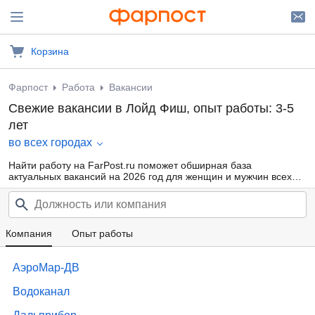
Корзина
Фарпост
Работа
Вакансии
Свежие вакансии в Лойд Фиш, опыт работы: 3-5
лет
во всех городах
Найти работу на FarPost.ru поможет обширная база
актуальных вакансий на 2026 год для женщин и мужчин всех
возрастов от прямых работодателей и кадровых агентств.
Воспользуйтесь удобной фильтрацией по профессиональным
областям, должности, типу занятости и другим параметрам или
внутренним поиском по сайту — так намного проще найти то,
что подходит именно Вам.
Компания
Опыт работы
АэроМар-ДВ
Водоканал