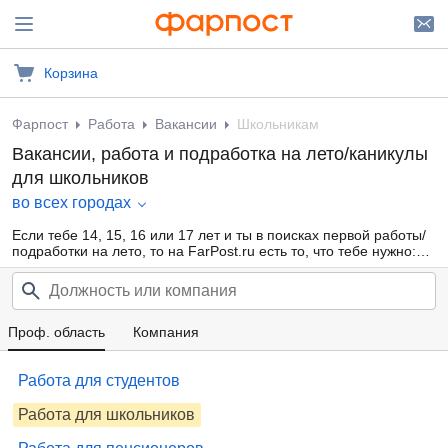
Корзина
Фарпост
Работа
Вакансии
Школьникам
Вакансии, работа и подработка на лето/каникулы
для школьников
во всех городах
Если тебе 14, 15, 16 или 17 лет и ты в поисках первой работы/
подработки на лето, то на FarPost.ru есть то, что тебе нужно:
большая база свежих объявлений от прямых работодателей и
кадровых агентств, ежедневные обновления, удобная
фильтрация по области деятельности, опыту работы, желаемой
з/п. Заработай свои первые карманные деньги уже сейчас!
Проф. область
Компания
Работа для студентов
Работа для школьников