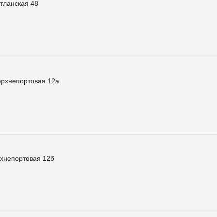
тланская 48
ерхнепортовая 12а
рхнепортовая 12б