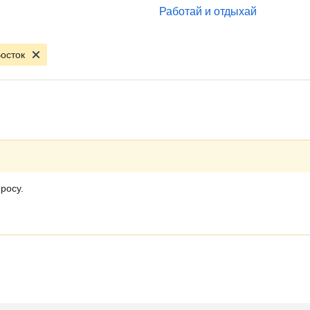
Работай и отдыхай
осток
росу.