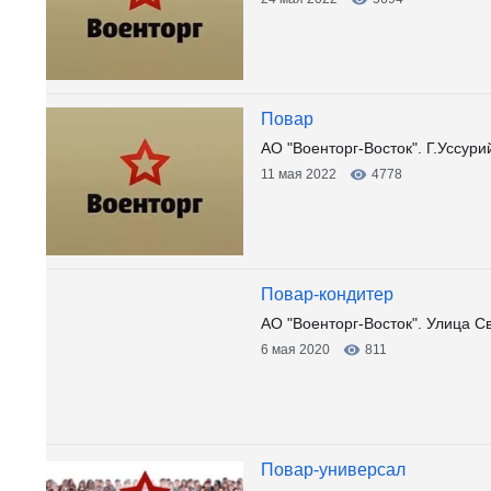
Повар
АО "Военторг-Восток". Г.Уссури
11 мая 2022
4778
Повар-кондитер
АО "Военторг-Восток". Улица С
6 мая 2020
811
Повар-универсал