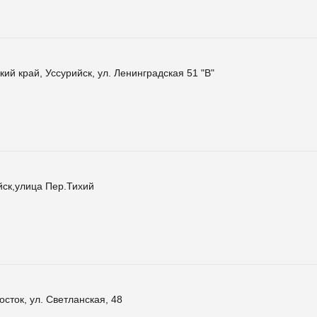
ий край, Уссурийск, ул. Ленинградская 51 "В"
йск,улица Пер.Тихий
осток, ул. Светланская, 48