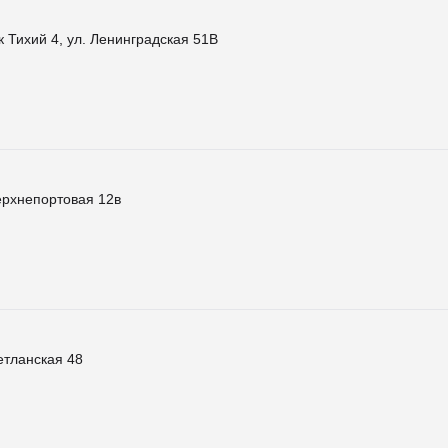
к Тихий 4, ул. Ленинградская 51В
ерхнепортовая 12в
етланская 48