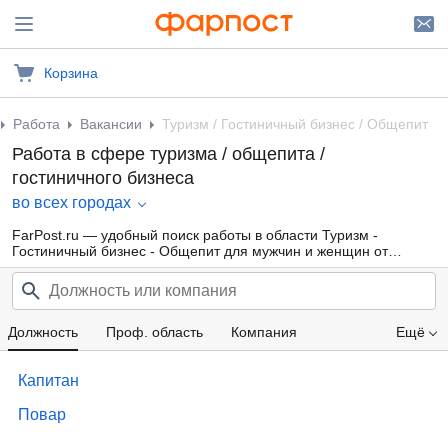
Корзина
Работа
Вакансии
Туризм / Гостиничный бизнес / Общепит
Работа в сфере туризма / общепита /
гостиничного бизнеса
во всех городах
FarPost.ru — удобный поиск работы в области Туризм -
Гостиничный бизнес - Общепит для мужчин и женщин от
прямых работодателей, а также от кадровых агентств. Свежие
вакансии каждый день.
Должность
Проф. область
Компания
Ещё
Опыт работы
Зарплата
Капитан
Повар