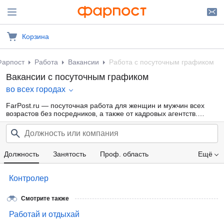
Корзина
Фарпост
Работа
Вакансии
Работа с посуточным графиком
Вакансии с посуточным графиком
во всех городах
FarPost.ru — посуточная работа для женщин и мужчин всех
возрастов без посредников, а также от кадровых агентств.
Свежие вакансии каждый день.
Должность
Занятость
Проф. область
Ещё
Компания
Зарплата
Контролер
Смотрите также
Работай и отдыхай