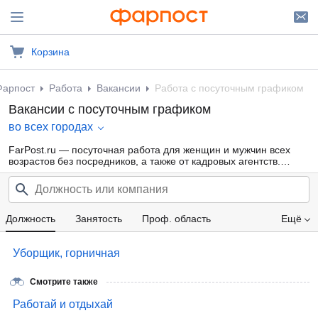
Корзина
Фарпост
Работа
Вакансии
Работа с посуточным графиком
Вакансии с посуточным графиком
во всех городах
FarPost.ru — посуточная работа для женщин и мужчин всех
возрастов без посредников, а также от кадровых агентств.
Свежие вакансии каждый день.
Должность
Занятость
Проф. область
Ещё
Компания
Зарплата
Уборщик, горничная
Смотрите также
Работай и отдыхай