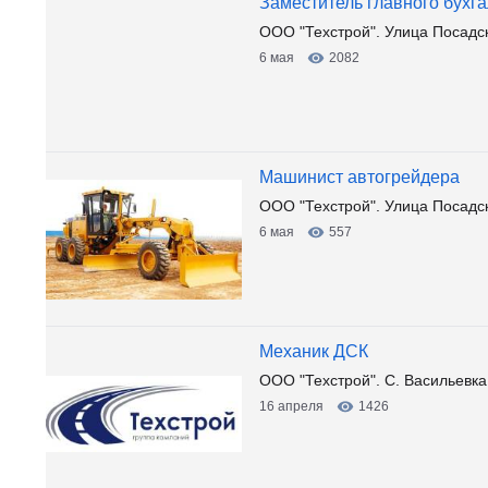
Заместитель главного бухга
ООО "Техстрой". Улица Посадс
6 мая
2082
Машинист автогрейдера
ООО "Техстрой". Улица Посадс
6 мая
557
Механик ДСК
ООО "Техстрой". С. Васильевка
16 апреля
1426