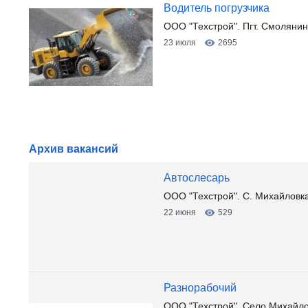
Водитель погрузчика
ООО "Техстрой". Пгт. Смоляни
23 июля
2695
Архив вакансий
Автослесарь
ООО "Техстрой". С. Михайловк
22 июня
529
Разнорабочий
ООО "Техстрой". Село Михайл