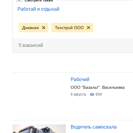
Смотрите также
Работай и отдыхай
Дневная
Техстрой ООО
5 вакансий
Рабочий
ООО "Базальт". Васильевка
6 августа
659
Водитель самосвала