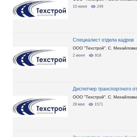
10 июня
249
Специалист отдела кадров
ООО "Техстрой". С. Михайловк
2 июня
918
Диспетчер транспортного о
ООО "Техстрой". С. Михайловк
28 мая
1571