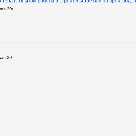
лтера (с опытом работы в строительстве или на производст
кая 20г
кая 20