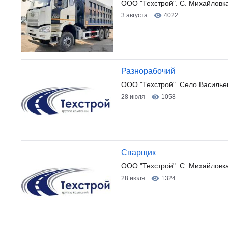
ООО "Техстрой". С. Михайловк
3 августа
4022
Разнорабочий
ООО "Техстрой". Село Василье
28 июля
1058
Сварщик
ООО "Техстрой". С. Михайловк
28 июля
1324