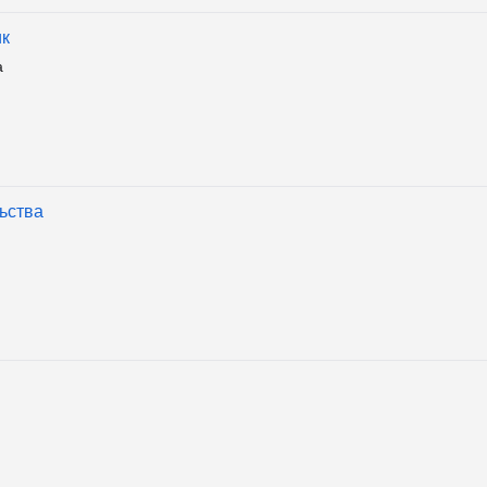
ик
а
ьства