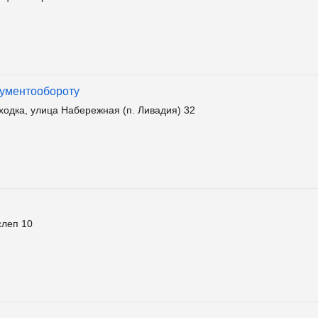
кументообороту
дка, улица Набережная (п. Ливадия) 32
слеп 10