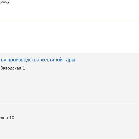
росу.
тву производства жестяной тары
Заводская 1
слеп 10