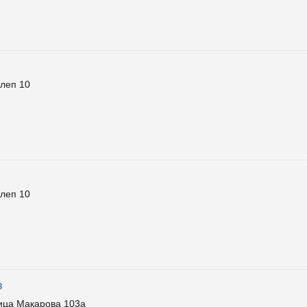
слеп 10
слеп 10
в
ца Макарова 103а