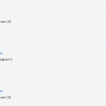
слеп 10
ин
офлот")
ин
слеп 10