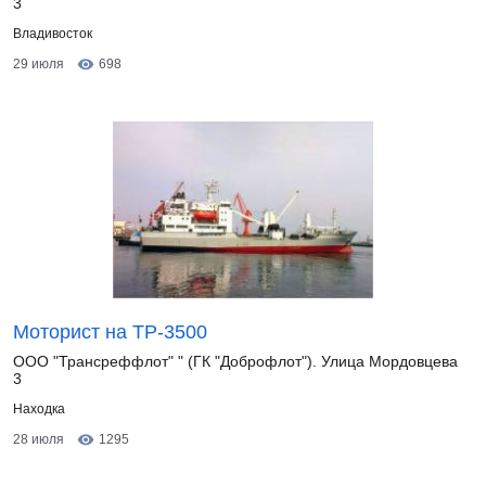
3
Владивосток
29 июля
698
Моторист на ТР-3500
ООО "Трансреффлот" " (ГК "Доброфлот"). Улица Мордовцева
3
Находка
28 июля
1295