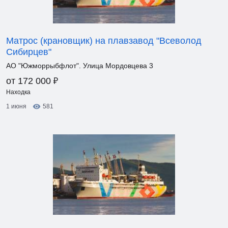
Матрос (крановщик) на плавзавод "Всеволод
Сибирцев"
АО "Южморрыбфлот". Улица Мордовцева 3
₽
от 172 000
Находка
1 июня
581