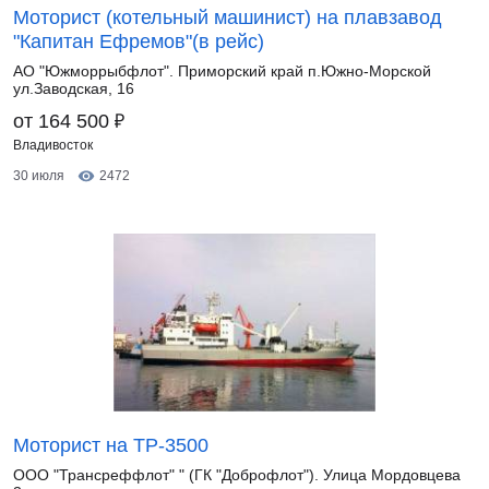
Моторист (котельный машинист) на плавзавод
"Капитан Ефремов"(в рейс)
АО "Южморрыбфлот". Приморский край п.Южно-Морской
ул.Заводская, 16
₽
от 164 500
Владивосток
30 июля
2472
Моторист на ТР-3500
ООО "Трансреффлот" " (ГК "Доброфлот"). Улица Мордовцева