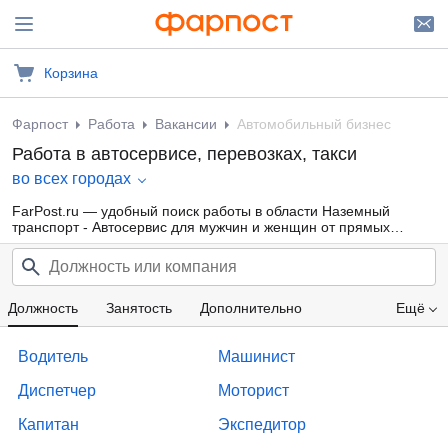
Корзина
Фарпост
Работа
Вакансии
Автомобильный бизнес
Работа в автосервисе, перевозках, такси
во всех городах
FarPost.ru — удобный поиск работы в области Наземный
транспорт - Автосервис для мужчин и женщин от прямых
работодателей, а также от кадровых агентств. Свежие вакансии
каждый день.
Должность
Занятость
Дополнительно
Ещё
Проф. область
Компания
Опыт работы
Водитель
Машинист
Зарплата
Диспетчер
Моторист
Капитан
Экспедитор