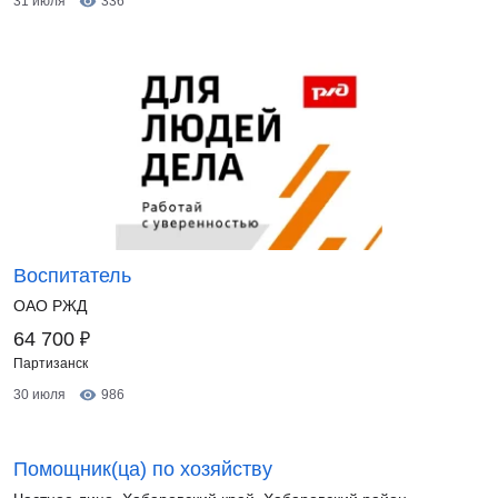
31 июля
336
Воспитатель
ОАО РЖД
₽
64 700
Партизанск
30 июля
986
Помощник(ца) по хозяйству