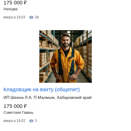
₽
175 000
Находка
вчера в 19:03
36
Кладовщик на вахту (общепит)
ИП Шеина Л.А. П.Малмыж, Хабаровский край
₽
175 000
Советская Гавань
вчера в 19:02
3