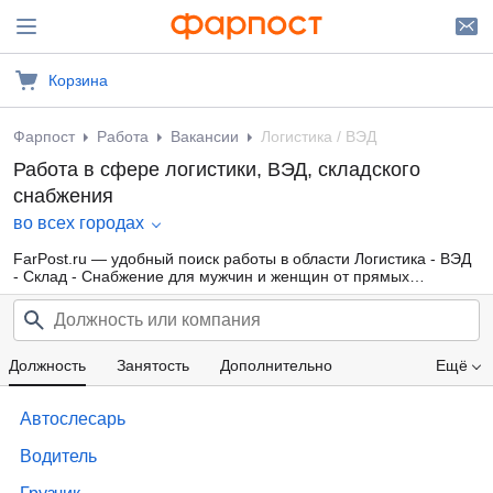
Корзина
Фарпост
Работа
Вакансии
Логистика / ВЭД
Работа в сфере логистики, ВЭД, складского
снабжения
во всех городах
FarPost.ru — удобный поиск работы в области Логистика - ВЭД
- Склад - Снабжение для мужчин и женщин от прямых
работодателей, а также от кадровых агентств. Свежие вакансии
каждый день.
Должность
Занятость
Дополнительно
Ещё
Проф. область
Компания
Опыт работы
Автослесарь
Зарплата
Водитель