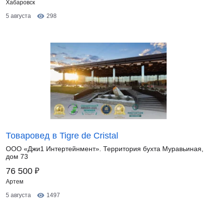
Хабаровск
5 августа
298
Товаровед в Tigre de Cristal
ООО «Джи1 Интертейнмент». Территория бухта Муравьиная,
дом 73
₽
76 500
Артем
5 августа
1497