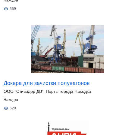
Находка
669
Докера для зачистки полувагонов
ООО "Стивидор ДВ". Порты города Находка
Находка
629