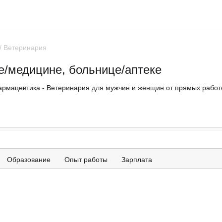
/ Ветеринария
е/медицине, больнице/аптеке
армацевтика - Ветеринария для мужчин и женщин от прямых работо
Образование
Опыт работы
Зарплата