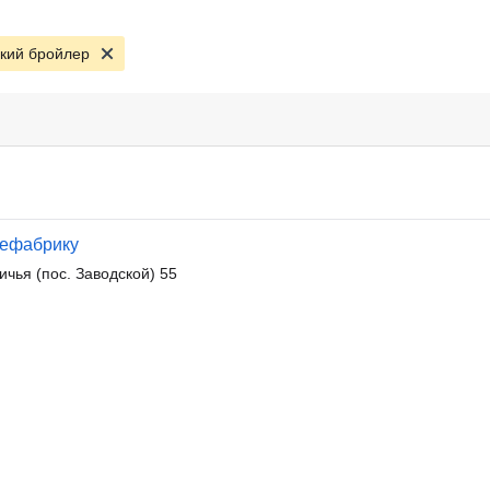
кий бройлер
цефабрику
чья (пос. Заводской) 55