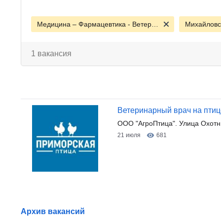
Медицина – Фармацевтика - Ветеринария
Михайловс
1 вакансия
Ветеринарный врач на пти
ООО "АгроПтица". Улица Охотни
21 июля
681
Архив вакансий