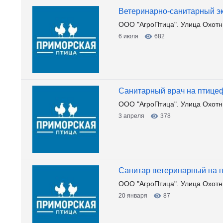
Ветеринарно-санитарный э
ООО "АгроПтица". Улица Охотни
6 июля
682
Санитарный врач на птице
ООО "АгроПтица". Улица Охотни
3 апреля
378
Санитар ветеринарный на 
ООО "АгроПтица". Улица Охотни
20 января
87