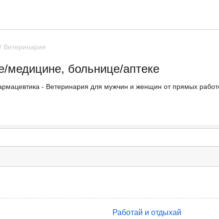
/ Ветеринария
е/медицине, больнице/аптеке
армацевтика - Ветеринария для мужчин и женщин от прямых работо
Работай и отдыхай