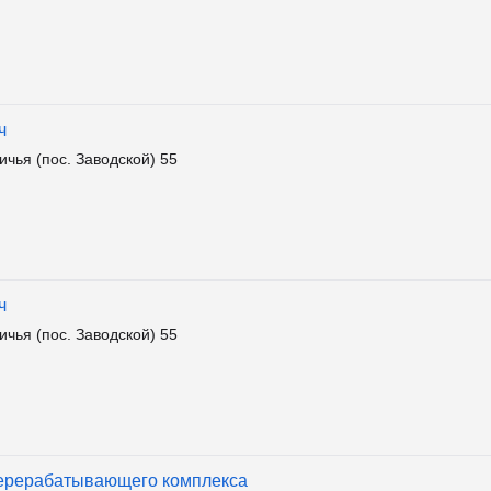
ч
чья (пос. Заводской) 55
ч
чья (пос. Заводской) 55
ерерабатывающего комплекса