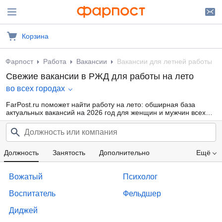
Корзина
Фарпост
Работа
Вакансии
Вакансии для летней работы
Свежие вакансии в РЖД для работы на лето
во всех городах
FarPost.ru поможет найти работу на лето: обширная база
актуальных вакансий на 2026 год для женщин и мужчин всех
возрастов от прямых работодателей и кадровых агентств.
Воспользуйтесь удобной фильтрацией по профессиональным
областям, должности, типу занятости и другим параметрам или
внутренним поиском по сайту — так намного проще найти то,
что подходит именно Вам.
Должность
Занятость
Дополнительно
Ещё
Проф. область
Компания
Опыт работы
Вожатый
Психолог
Образование
Зарплата
Воспитатель
Фельдшер
Диджей