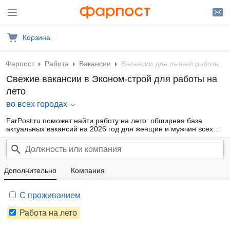
Корзина
Фарпост
Работа
Вакансии
Вакансии для летней работы
Свежие вакансии в Эконом-строй для работы на
лето
во всех городах
FarPost.ru поможет найти работу на лето: обширная база
актуальных вакансий на 2026 год для женщин и мужчин всех
возрастов от прямых работодателей и кадровых агентств.
Воспользуйтесь удобной фильтрацией по профессиональным
областям, должности, типу занятости и другим параметрам или
внутренним поиском по сайту — так намного проще найти то,
что подходит именно Вам.
Дополнительно
Компания
С проживанием
Работа на лето