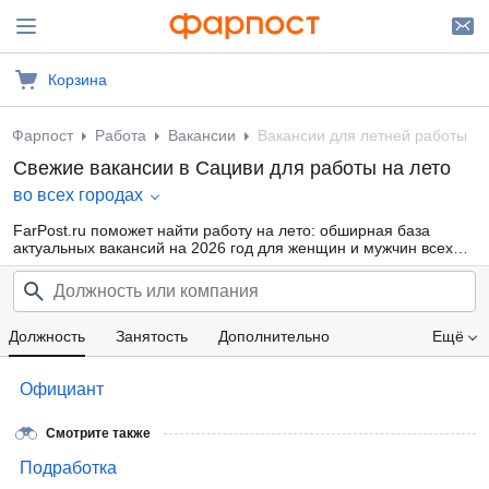
Корзина
Фарпост
Работа
Вакансии
Вакансии для летней работы
Свежие вакансии в Сациви для работы на лето
во всех городах
FarPost.ru поможет найти работу на лето: обширная база
актуальных вакансий на 2026 год для женщин и мужчин всех
возрастов от прямых работодателей и кадровых агентств.
Воспользуйтесь удобной фильтрацией по профессиональным
областям, должности, типу занятости и другим параметрам или
внутренним поиском по сайту — так намного проще найти то,
что подходит именно Вам.
Должность
Занятость
Дополнительно
Ещё
Проф. область
Компания
Зарплата
Официант
Смотрите также
Подработка