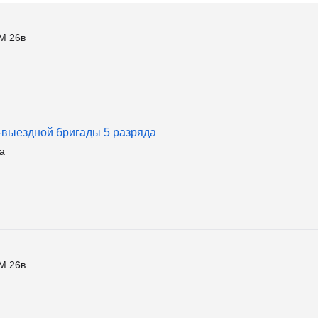
М 26в
-выездной бригады 5 разряда
а
М 26в