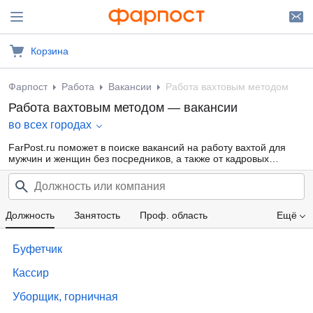
Корзина
Фарпост
Работа
Вакансии
Работа вахтовым методом
Работа вахтовым методом — вакансии
во всех городах
FarPost.ru поможет в поиске вакансий на работу вахтой для
мужчин и женщин без посредников, а также от кадровых
агентств. Множество объявлений с работой вахтовым методом
на севере. Ежедневные обновления.
Должность
Занятость
Проф. область
Ещё
Компания
Образование
Опыт работы
Буфетчик
Зарплата
Кассир
Уборщик, горничная