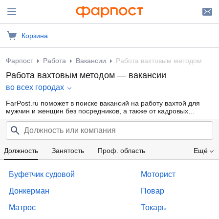
Корзина
Фарпост
Работа
Вакансии
Работа вахтовым методом
Работа вахтовым методом — вакансии
во всех городах
FarPost.ru поможет в поиске вакансий на работу вахтой для
мужчин и женщин без посредников, а также от кадровых
агентств. Множество объявлений с работой вахтовым методом
на севере. Ежедневные обновления.
Должность
Занятость
Проф. область
Ещё
Компания
Зарплата
Буфетчик судовой
Моторист
Донкерман
Повар
Матрос
Токарь