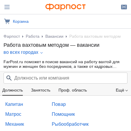
Корзина
Фарпост
Работа
Вакансии
Работа вахтовым методом
Работа вахтовым методом — вакансии
во всех городах
FarPost.ru поможет в поиске вакансий на работу вахтой для
мужчин и женщин без посредников, а также от кадровых
агентств. Множество объявлений с работой вахтовым методом
на севере. Ежедневные обновления.
Должность
Занятость
Проф. область
Ещё
Компания
Образование
Опыт работы
Капитан
Повар
Зарплата
Матрос
Помощник
Механик
Рыбообработчик