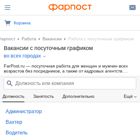
Корзина
Фарпост
Работа
Вакансии
Работа с посуточным графиком
Вакансии с посуточным графиком
во всех городах
FarPost.ru — посуточная работа для женщин и мужчин всех
возрастов без посредников, а также от кадровых агентств.
Свежие вакансии каждый день.
Должность
Занятость
Дополнительно
Ещё
Проф. область
Компания
Опыт работы
Администратор
Зарплата
Вахтер
Водитель