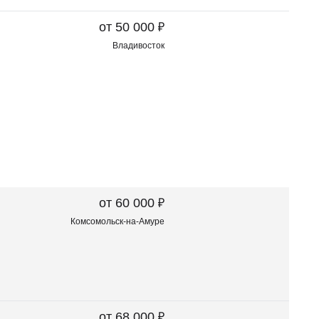
₽
от 50 000
Владивосток
₽
от 60 000
Комсомольск-на-Амуре
₽
от 68 000