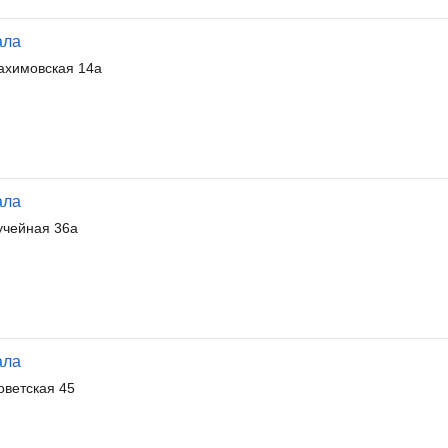
ала
ахимовская 14а
ала
учейная 36а
ала
ветская 45