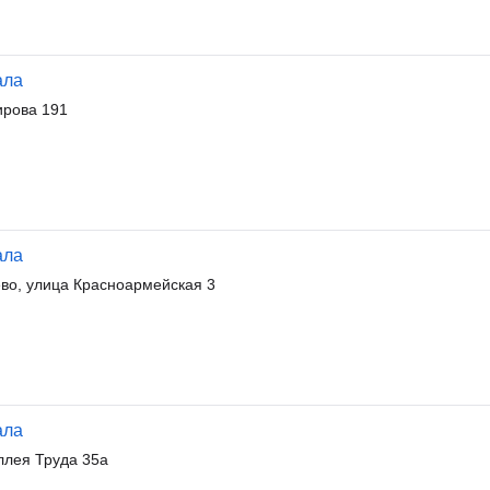
ала
ирова 191
ала
во, улица Красноармейская 3
ала
ллея Труда 35а