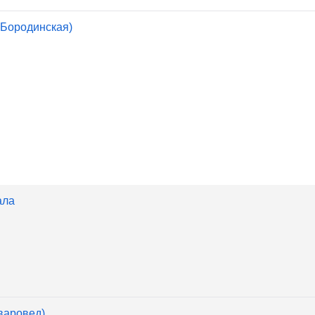
. Бородинская)
ала
варовед)