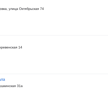
овка, улица Октябрьская 74
еревенская 14
ала
ушкинская 31а