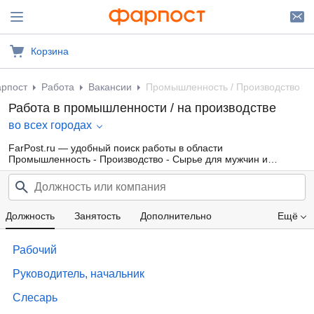
Корзина
рпост
Работа
Вакансии
Промышленность / Производство
Работа в промышленности / на производстве
во всех городах
FarPost.ru — удобный поиск работы в области
Промышленность - Производство - Сырье для мужчин и
женщин от прямых работодателей, а также от кадровых
агентств. Свежие вакансии каждый день.
Должность
Занятость
Дополнительно
Ещё
Проф. область
Компания
Опыт работы
Рабочий
Образование
Зарплата
Руководитель, начальник
Слесарь