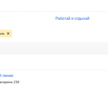
Работай и отдыхай
вли
й линии
агарина 23б