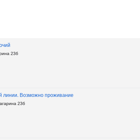
очий
рина 23б
й линии. Возможно проживание
агарина 23б