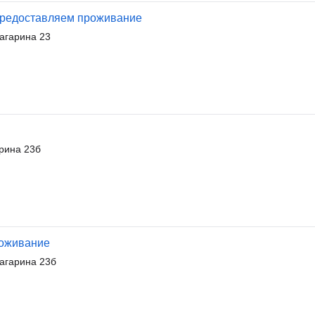
 предоставляем проживание
агарина 23
рина 23б
роживание
агарина 23б