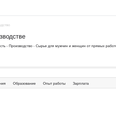
одство
зводстве
ть - Производство - Сырье для мужчин и женщин от прямых работо
ния
Образование
Опыт работы
Зарплата