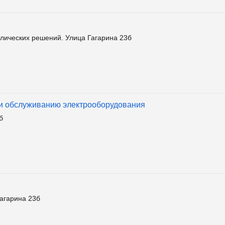
ических решений. Улица Гагарина 23б
 и обслуживанию электрооборудования
б
агарина 23б