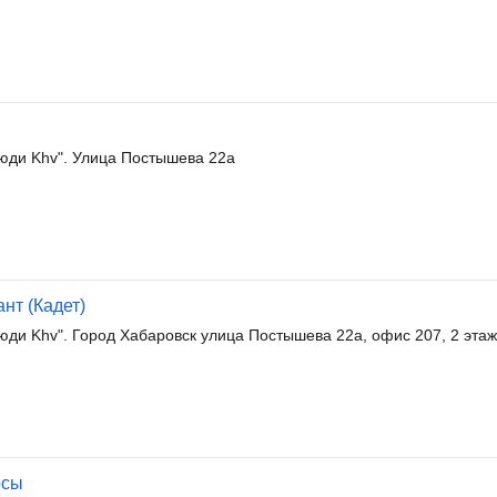
Люди Khv". Улица Постышева 22а
нт (Кадет)
юди Khv". Город Хабаровск улица Постышева 22а, офис 207, 2 этаж
осы