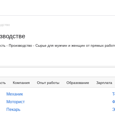
одство
зводстве
ть - Производство - Сырье для мужчин и женщин от прямых работо
сть
Компания
Опыт работы
Образование
Зарплата
Механик
Т
Моторист
Ф
Пекарь
Э