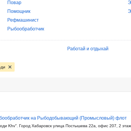
Повар
Э
Помощник
Э
Рефмашинист
Рыбообработчик
Работай и отдыхай
юди
ыбообработчик на Рыбодобывающий (Промысловый) флот
юди Khv". Город Хабаровск улица Постышева 22а, офис 207, 2 этаж