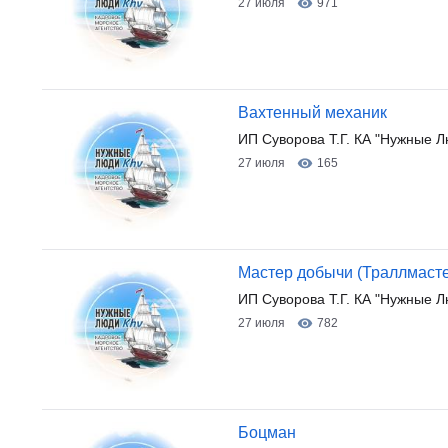
27 июля
971
Вахтенный механик
ИП Суворова Т.Г. КА "Нужные 
27 июля
165
Мастер добычи (Траллмаст
ИП Суворова Т.Г. КА "Нужные Л
27 июля
782
Боцман