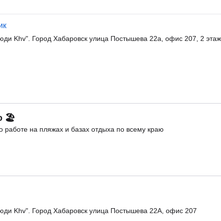
ик
юди Khv". Город Хабаровск улица Постышева 22а, офис 207, 2 этаж
о 🏖
 работе на пляжах и базах отдыха по всему краю
Люди Khv". Город Хабаровск улица Постышева 22А, офис 207