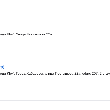
Люди Khv". Улица Постышева 22а
ер)
юди Khv". Город Хабаровск улица Постышева 22а, офис 207, 2 этаж