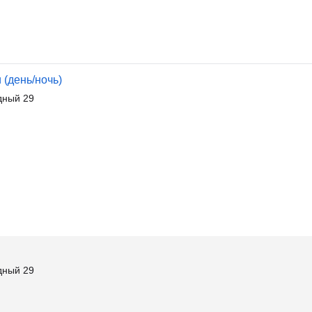
 (день/ночь)
дный 29
дный 29