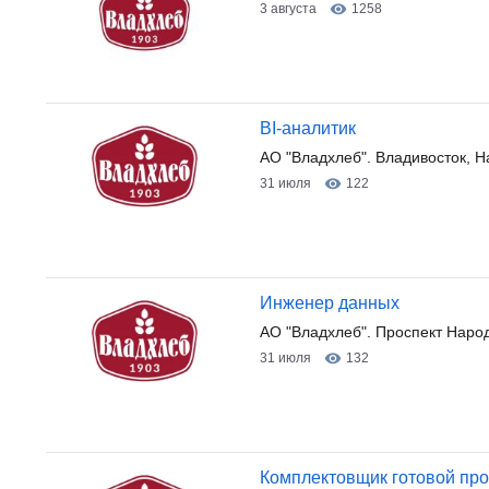
3 августа
1258
BI-аналитик
АО "Владхлеб". Владивосток, Н
31 июля
122
Инженер данных
АО "Владхлеб". Проспект Наро
31 июля
132
Комплектовщик готовой пр