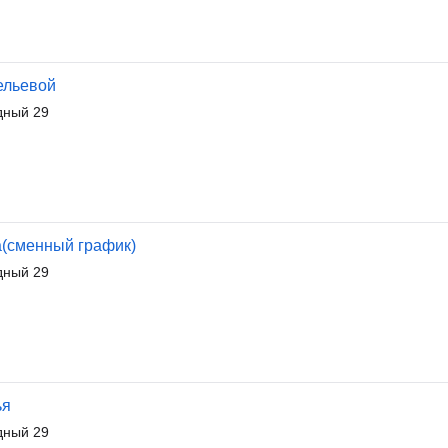
ельевой
дный 29
а(сменный график)
дный 29
ья
дный 29