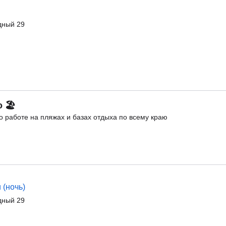
дный 29
о 🏖
 работе на пляжах и базах отдыха по всему краю
 (ночь)
дный 29