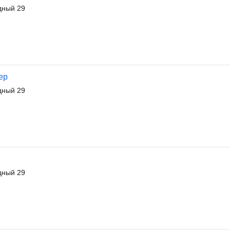
дный 29
ер
дный 29
дный 29