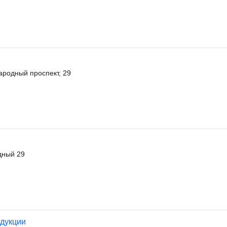
ародный проспект, 29
дный 29
одукции