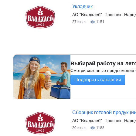
Укладчик
АО "Владхлеб". Проспект Наро
27 июля
1151
Выбирай работу на лет
Смотри сезонные предложения о
Подобрать вакансии
Сборщик готовой продукции
АО "Владхлеб". Проспект Наро
20 июля
1188