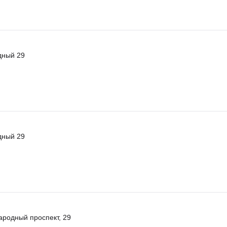
дный 29
дный 29
ародный проспект, 29