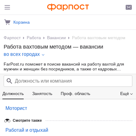
Корзина
Фарпост
Работа
Вакансии
Работа вахтовым методом
Работа вахтовым методом — вакансии
во всех городах
FarPost.ru поможет в поиске вакансий на работу вахтой для
мужчин и женщин без посредников, а также от кадровых
агентств. Множество объявлений с работой вахтовым методом
на севере. Ежедневные обновления.
Должность
Занятость
Проф. область
Ещё
Компания
Зарплата
Моторист
Смотрите также
Работай и отдыхай