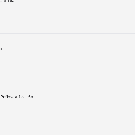
1-я 16а
е
 Рабочая 1-я 16а