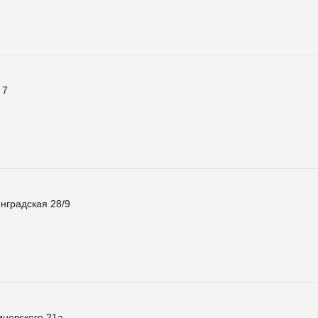
 7
нградская 28/9
новского 21а