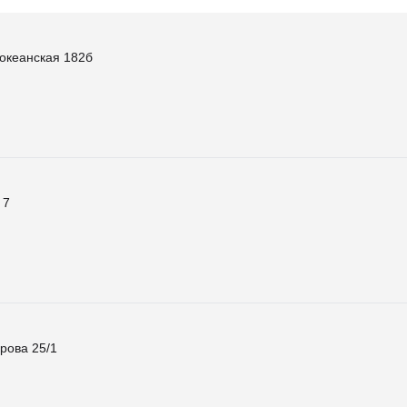
океанская 182б
 7
рова 25/1