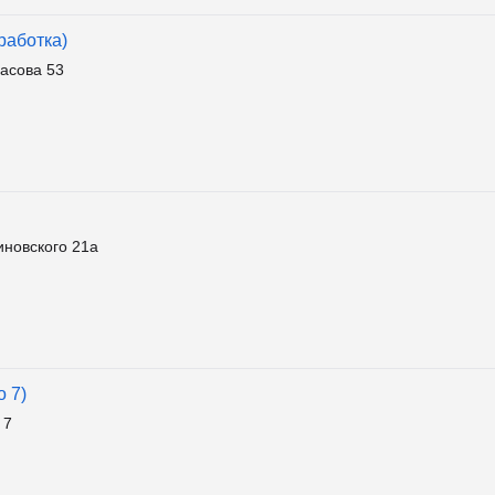
работка)
асова 53
новского 21а
 7)
 7