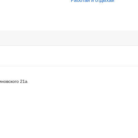
Работай и отдыхай
новского 21а