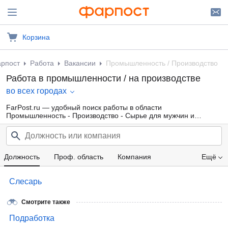
Корзина
рпост
Работа
Вакансии
Промышленность / Производство
Работа в промышленности / на производстве
во всех городах
FarPost.ru — удобный поиск работы в области
Промышленность - Производство - Сырье для мужчин и
женщин от прямых работодателей, а также от кадровых
агентств. Свежие вакансии каждый день.
Должность
Проф. область
Компания
Ещё
Зарплата
Слесарь
Смотрите также
Подработка