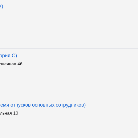
м)
ория С)
лнечная 46
ремя отпусков основных сотрудников)
льная 10