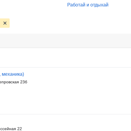
Работай и отдыхай
и
, механика)
епровская 23б
ссейная 22