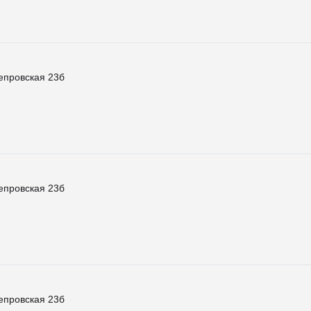
епровская 23б
епровская 23б
епровская 23б