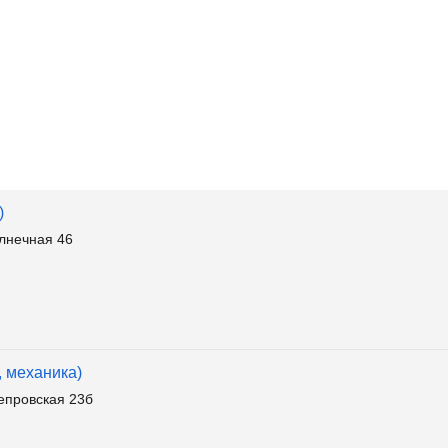
)
лнечная 46
, механика)
епровская 23б