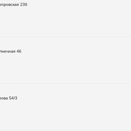
епровская 23б
лнечная 46
рова 54/3