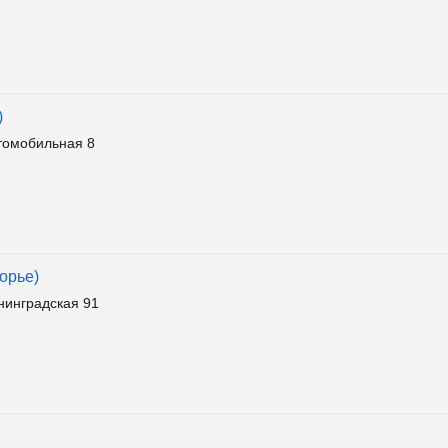
)
томобильная 8
орье)
нинградская 91