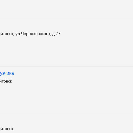
итовск, ул.Черняховского, д.77
узчика
итовск
литовск