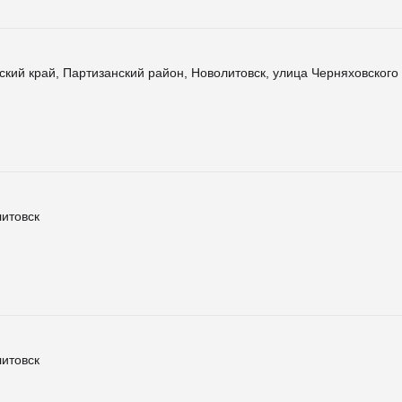
кий край, Партизанский район, Новолитовск, улица Черняховского
литовск
литовск