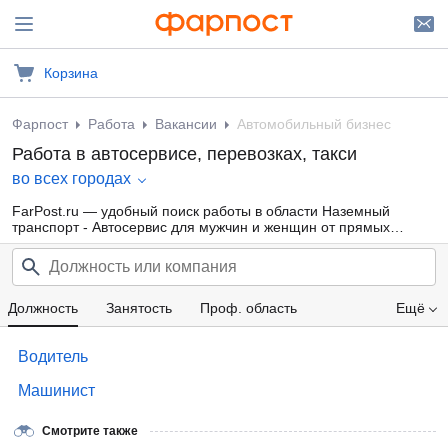
Корзина
Фарпост
Работа
Вакансии
Автомобильный бизнес
Работа в автосервисе, перевозках, такси
во всех городах
FarPost.ru — удобный поиск работы в области Наземный
транспорт - Автосервис для мужчин и женщин от прямых
работодателей, а также от кадровых агентств. Свежие вакансии
каждый день.
Должность
Занятость
Проф. область
Ещё
Компания
Категория прав
Опыт работы
Водитель
Образование
Зарплата
Машинист
Смотрите также