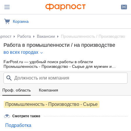
Корзина
рпост
Работа
Вакансии
Промышленность / Производство
Работа в промышленности / на производстве
во всех городах
FarPost.ru — удобный поиск работы в области
Промышленность - Производство - Сырье для мужчин и
женщин от прямых работодателей, а также от кадровых
агентств. Свежие вакансии каждый день.
Проф. область
Компания
Промышленность - Производство - Сырье
Смотрите также
Подработка