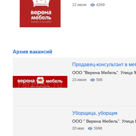
22 июля
4269
Архив вакансий
Продавец-консультант в ме
ООО "Верена Мебель". Улица 9
23 июня
586
Уборщица, уборщик
ООО " Верена Мебель". Улица Б
20 мая
5996