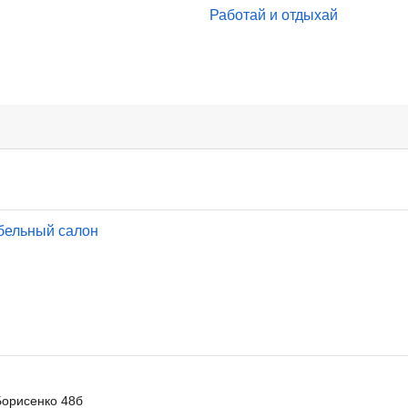
Работай и отдыхай
бельный салон
Борисенко 48б