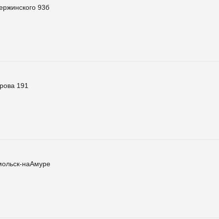
ержинского 93б
рова 191
мольск-наАмуре