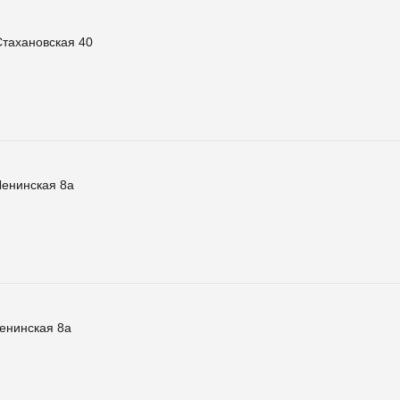
тахановская 40
Ленинская 8а
енинская 8а