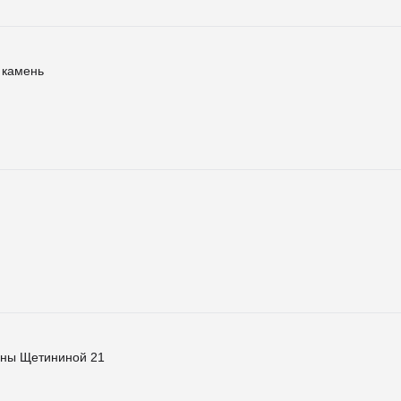
 камень
нны Щетининой 21