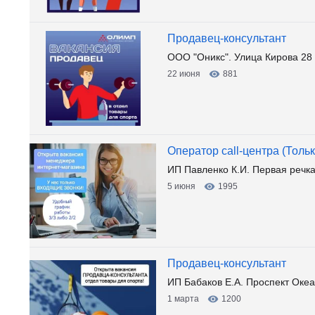
Продавец-консультант
ООО "Оникс". Улица Кирова 28
22 июня
881
Оператор call-центра (То
ИП Павленко К.И. Первая речк
5 июня
1995
Продавец-консультант
ИП Бабаков Е.А. Проспект Океа
1 марта
1200