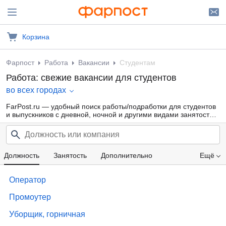
Корзина
Фарпост
Работа
Вакансии
Студентам
Работа: свежие вакансии для студентов
во всех городах
FarPost.ru — удобный поиск работы/подработки для студентов
и выпускников с дневной, ночной и другими видами занятости
для девушек и парней от прямых работодателей, а также от
кадровых агентств. Свежие вакансии каждый день.
Должность
Занятость
Дополнительно
Ещё
Проф. область
Компания
Образование
Оператор
Зарплата
Промоутер
Уборщик, горничная