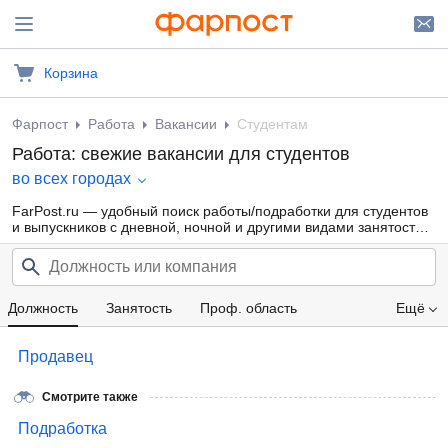
Корзина
Фарпост
Работа
Вакансии
Студентам
Работа: свежие вакансии для студентов
во всех городах
FarPost.ru — удобный поиск работы/подработки для студентов
и выпускников с дневной, ночной и другими видами занятости
для девушек и парней от прямых работодателей, а также от
кадровых агентств. Свежие вакансии каждый день.
Должность
Занятость
Проф. область
Ещё
Компания
Образование
Опыт работы
Продавец
Зарплата
Смотрите также
Подработка