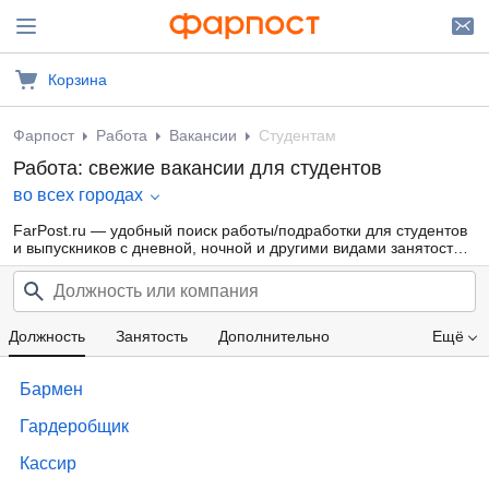
Корзина
Фарпост
Работа
Вакансии
Студентам
Работа: свежие вакансии для студентов
во всех городах
FarPost.ru — удобный поиск работы/подработки для студентов
и выпускников с дневной, ночной и другими видами занятости
для девушек и парней от прямых работодателей, а также от
кадровых агентств. Свежие вакансии каждый день.
Должность
Занятость
Дополнительно
Ещё
Проф. область
Компания
Образование
Бармен
Зарплата
Гардеробщик
Кассир