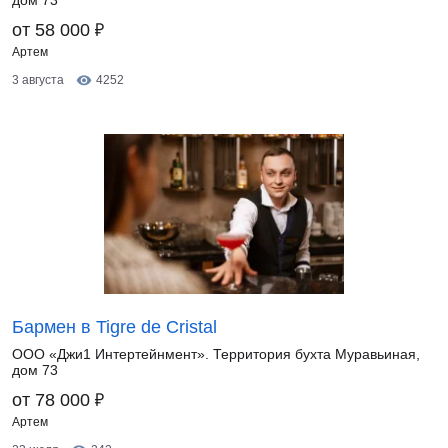
дом 73
₽
от 58 000
Артем
3 августа
4252
Бармен в Tigre de Cristal
ООО «Джи1 Интертейнмент». Территория бухта Муравьиная,
дом 73
₽
от 78 000
Артем