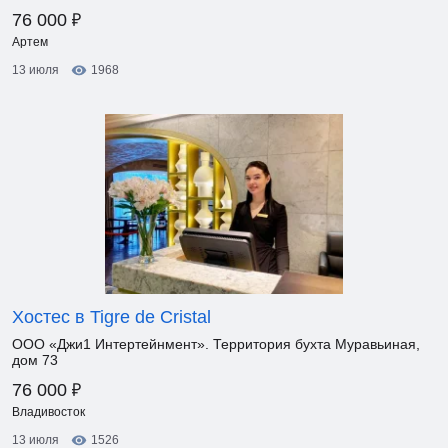
₽
76 000
Артем
13 июля
1968
Хостес в Tigre de Cristal
ООО «Джи1 Интертейнмент». Территория бухта Муравьиная,
дом 73
₽
76 000
Владивосток
13 июля
1526