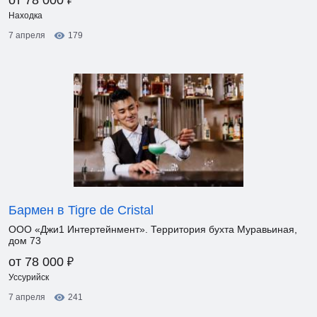
от 78 000
Находка
7 апреля
179
Бармен в Tigre de Cristal
ООО «Джи1 Интертейнмент». Территория бухта Муравьиная,
дом 73
₽
от 78 000
Уссурийск
7 апреля
241