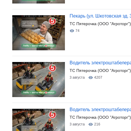
Пекарь (ул. Шкотовская зд. 3
ТС Пятерочка (ООО "Агроторг")
74
Водитель электроштабелера
ТС Пятерочка (ООО "Агроторг")
3 августа
4207
Водитель электроштабелер
ТС Пятерочка (ООО "Агроторг")
3 августа
216