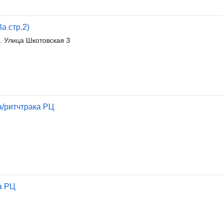
а стр.2)
. Улица Шкотовская 3
/ритчтрака РЦ
а РЦ