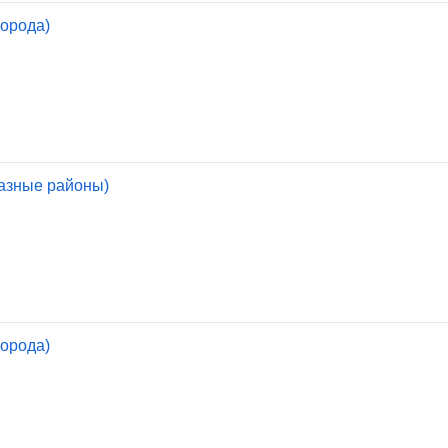
орода)
азные районы)
орода)