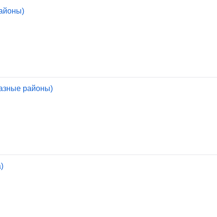
айоны)
азные районы)
)