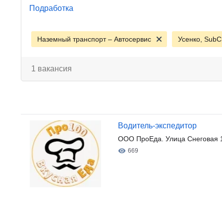
Подработка
Наземный транспорт – Автосервис
Усенко, SubC
1 вакансия
Водитель-экспедитор
ООО ПроЕда. Улица Снеговая 
669