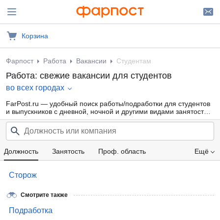
Корзина
Фарпост
Работа
Вакансии
Студентам
Работа: свежие вакансии для студентов
во всех городах
FarPost.ru — удобный поиск работы/подработки для студентов
и выпускников с дневной, ночной и другими видами занятости
для девушек и парней от прямых работодателей, а также от
кадровых агентств. Свежие вакансии каждый день.
Должность
Занятость
Проф. область
Ещё
Компания
Зарплата
Сторож
Смотрите также
Подработка