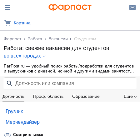
Корзина
Фарпост
Работа
Вакансии
Студентам
Работа: свежие вакансии для студентов
во всех городах
FarPost.ru — удобный поиск работы/подработки для студентов
и выпускников с дневной, ночной и другими видами занятости
для девушек и парней от прямых работодателей, а также от
кадровых агентств. Свежие вакансии каждый день.
Должность
Проф. область
Образование
Ещё
Компания
Опыт работы
Зарплата
Грузчик
Мерчендайзер
Смотрите также