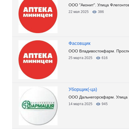
ООО "Аконит". Улица Флегонто
22 мая 2025
386
Фасовщик
ООО Владивостокфарм. Проспе
25 марта 2025
616
Уборщик(-ца)
ООО Дальнегорскфарм. Улица 
14 марта 2025
945