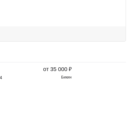
₽
от 35 000
4
Бикин