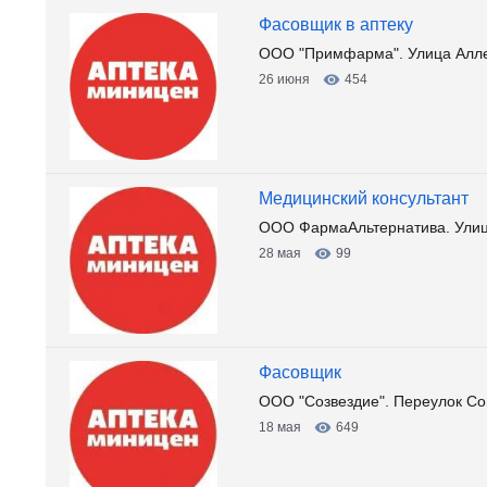
Фасовщик в аптеку
ООО "Примфарма". Улица Алле
26 июня
454
Медицинский консультант
ООО ФармаАльтернатива. Улиц
28 мая
99
Фасовщик
ООО "Созвездие". Переулок Со
18 мая
649