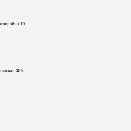
икрорайон 10
кинская 35б