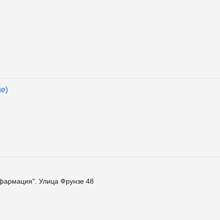
е)
фармация". Улица Фрунзе 48